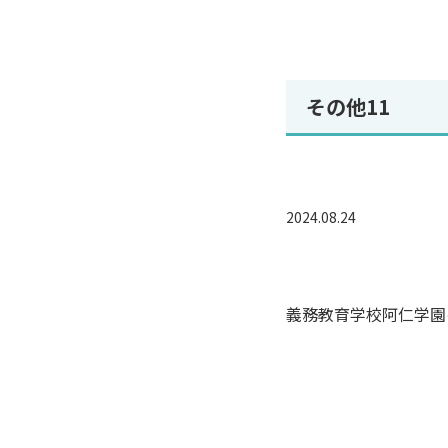
その他11
/home/
conten
">
2024.08.24
Warnin
/home/
conten
義務教育学校阿仁学園