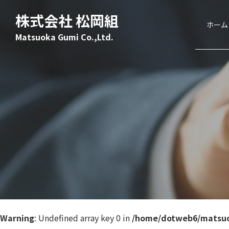
株式会社 松岡組
ホーム
Matsuoka Gumi Co.,Ltd.
Warning
: Undefined array key 0 in
/home/dotweb6/matsuo