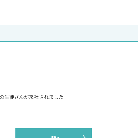
dotweb6/matsuokagumi-kitaakita.com/public_html/wp/wp-
t/themes/matsuokagumi/single.php on line
25
g
: Attempt to read property "name" on null in
dotweb6/matsuokagumi-kitaakita.com/public_html/wp/wp-
t/themes/matsuokagumi/single.php
on line
25
の生徒さんが来社されました